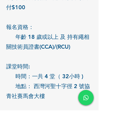
付$100
報名資格：
年齡 18 歲或以上 及 持有繩相
關技術員證書(CCA)/(RCU)
課堂時間:
時間：一共 4 堂（ 32小時 )
地點： 西灣河聖十字徑 2 號協
青社賽馬會大樓
其他:
歡迎各團體、公司、機構或私
人團，可獨立開班，人數最少為 8