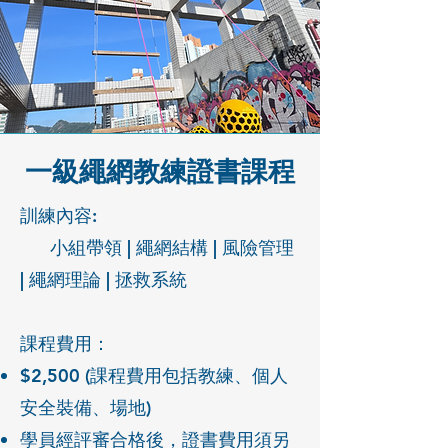
一級繩網教練證書課程
訓練內容:
小組帶領 |
繩
網
結構
| 風險管理
| 繩網理論 | 拯救系統​​​​
課程費用：
$2,500 (課程費用包括
教練、
個人
安全裝備、場地
)
學員經評審合格後，證書費用須另