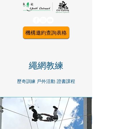
機構邀約查詢表格
繩網教練
歷奇訓練 戶外活動 證書課程