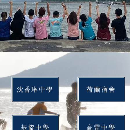
沈香琳中學
荷蘭宿舍
基協中學
高雷中學