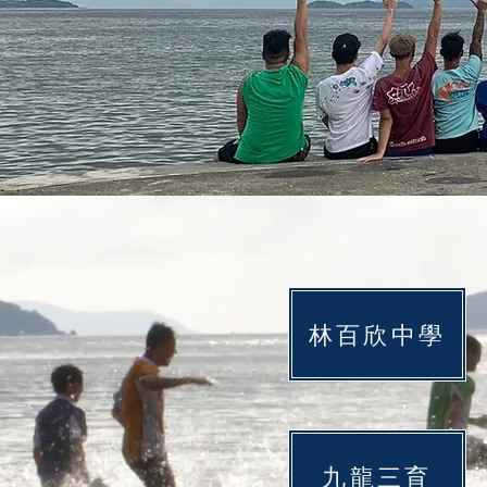
林百欣中學
九龍三育