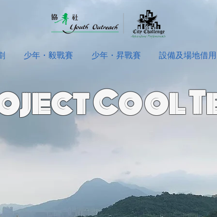
劃
少年・毅戰賽
少年・昇戰賽
設備及場地借用
oject Cool T