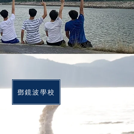
鄧鏡波學校