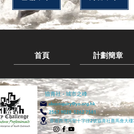
首頁
計劃簡章
協青社 -
城市之峰
abcenquiry@yo.org.hk
2567 9028
5262 7581
香港西灣河聖十字徑2號協青社賽馬會大樓